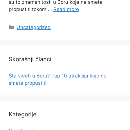
su to znamenitosti u Boru koje ne smete
propustiti tokom …
Read more
Categories
Uncategorized
Skorašnji članci
Šta videti u Boru? Top 10 atrakcija koje ne
smete propustiti
Kategorije